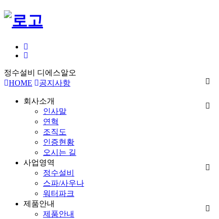
정수설비 디에스알오
HOME
공지사항
회사소개
인사말
연혁
조직도
인증현황
오시는 길
사업영역
정수설비
스파/사우나
워터파크
제품안내
제품안내