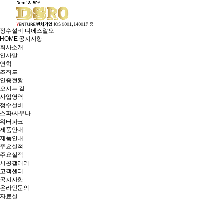
정수설비 디에스알오
HOME
공지사항
회사소개
인사말
연혁
조직도
인증현황
오시는 길
사업영역
정수설비
스파/사우나
워터파크
제품안내
제품안내
주요실적
주요실적
시공갤러리
고객센터
공지사항
온라인문의
자료실